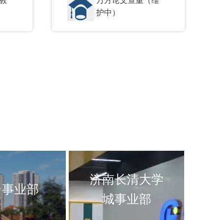
护中）
济南长清大学
台事业部
城事业部