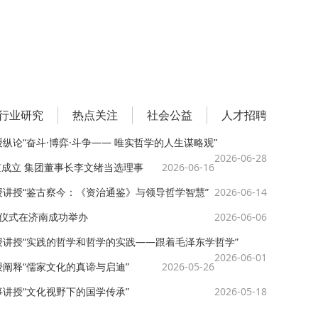
行业研究
热点关注
社会公益
人才招聘
授纵论“奋斗·博弈·斗争—— 唯实哲学的人生谋略观”
2026-06-28
成立 集团董事长李文绪当选理事
2026-06-16
教授讲授“鉴古察今：《资治通鉴》与领导哲学智慧”
2026-06-14
牌仪式在济南成功举办
2026-06-06
教授讲授“实践的哲学和哲学的实践——跟着毛泽东学哲学”
2026-06-01
授阐释“儒家文化的真谛与启迪”
2026-05-26
事讲授“文化视野下的国学传承”
2026-05-18
学员退费诈骗信息的严正声明
山东省老教授协会五