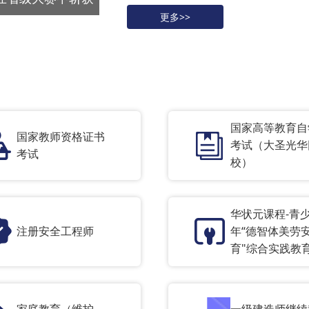
更多>>
国家高等教育自
国家教师资格证书
考试（大圣光华
考试
校）
华状元课程-青
注册安全工程师
年“德智体美劳
育"综合实践教
家庭教育（维护
一级建造师继续