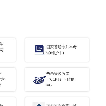
董
学
国家普通专升本考
网
试(维护中)
少
书画等级考试
安六
（CCPT）（维护
育
中）
教
万方论文查重（维