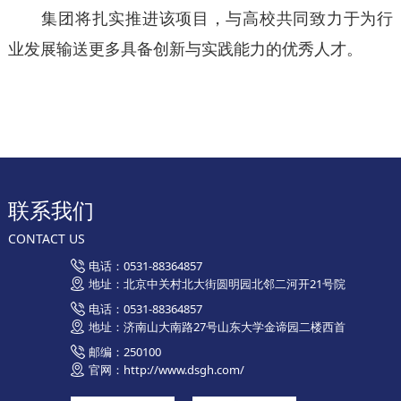
集团将扎实推进该项目，与高校共同致力于为行
业发展输送更多具备创新与实践能力的优秀人才。
联系我们
CONTACT US
电话：0531-88364857
地址：北京中关村北大街圆明园北邻二河开21号院
电话：0531-88364857
地址：济南山大南路27号山东大学金谛园二楼西首
邮编：250100
官网：http://www.dsgh.com/