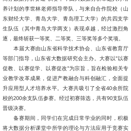
养计划的李世林老师指导带队，与来自合作院校（山
东财经大学、青岛大学、青岛理工大学）的共四支学
生队伍（其中青岛大学两支）表现卓越，经过激烈角
逐，最终斩获一等奖、二等奖、三等奖等多个奖项。
本届大赛由山东省科学技术协会、山东省教育厅
等部门指导，山东省大数据研究会主办。大赛以"以赛
促教、以赛促学、以赛促改"为宗旨，旨在检验相关专
业教学改革成果，促进产教融合与科创融汇，全面提
升应用型人才培养水平。大赛共吸引了全省40余所院
校的200余支队伍参赛。经过初赛筛选，共有90支队伍
晋级决赛。
备赛期间，同学们在完成日常学业的同时，积极
将大数据分析课堂中所学的理论与方法应用于竞赛实