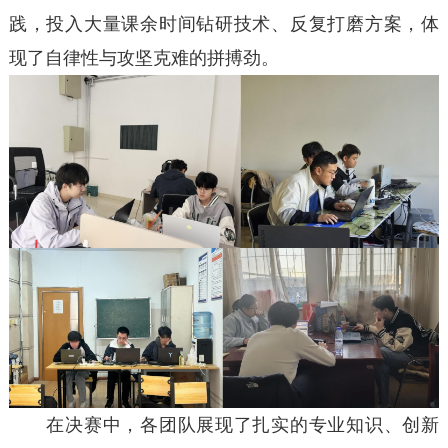
践，投入大量课余时间钻研技术、反复打磨方案，体
现了自律性与攻坚克难的拼搏劲。
在决赛中，各团队展现了扎实的专业知识、创新