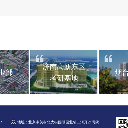
济南高新东区
业部
烟
考研基地
7
地址：北京中关村北大街圆明园北邻二河开21号院