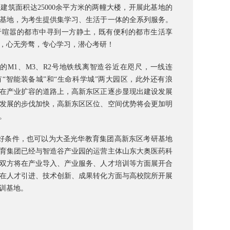
建筑面积达25000余平方米的
两幢大楼，开展此基地的
基地，为考生提供集学习、生活于一体的全系列服务。
于喧嚣的都市中寻到一方静土，既有便利的都市生活享
，心无旁骛，专心学习，潜心考研！
的M1、M3、R2号地铁线离智造谷近在咫尺，一线连
“智能装备城”和“生命科学城”两大园区，此外还有浪
在产业扩容的道路上，高新东区正逐步显现出建设发展
发展的步伐加快，高新东区区位、空间优势将会更加明
。
好条件，也可以为大圣光华教育集团高新东区考研基地
育集团已经与智造谷产业园的运营主体山东大奥医药科
双方将在产业导入、产业服务、人才培训等方面展开合
在人才引进、技术创新、成果转化方面与高校院所开展
训基地。